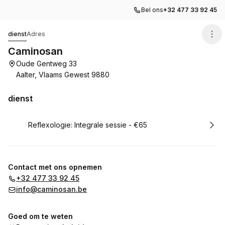
Bel ons
+32 477 33 92 45
Caminosan
dienst
Adres
Caminosan
Oude Gentweg 33
Aalter, Vlaams Gewest 9880
dienst
Boek
Reflexologie: Integrale sessie - €65
Contact met ons opnemen
+32 477 33 92 45
info@caminosan.be
Goed om te weten